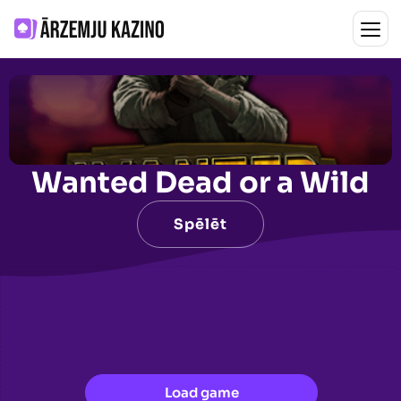
Wanted Dead or a Wild
Spēlēt
Load game