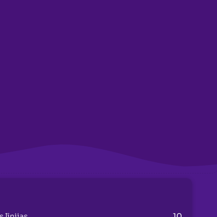
 līnijas
10