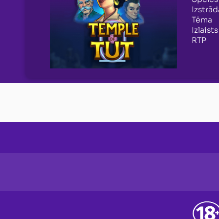
Izstrād
Tēma
Izlaists
RTP