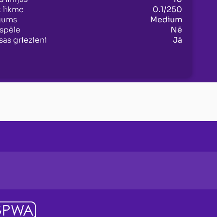
 likme
0.1/250
gums
Medium
spēle
Nē
as griezieni
Jā