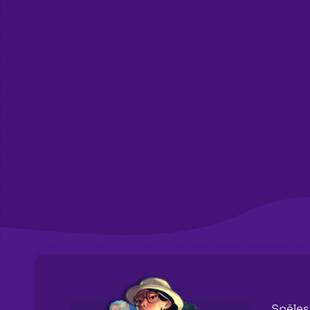
Spēles