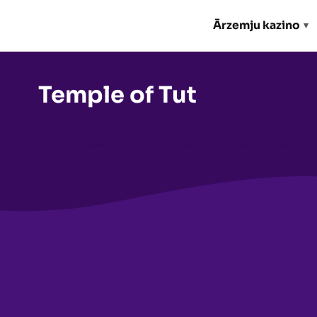
Ārzemju kazino
Temple of Tut