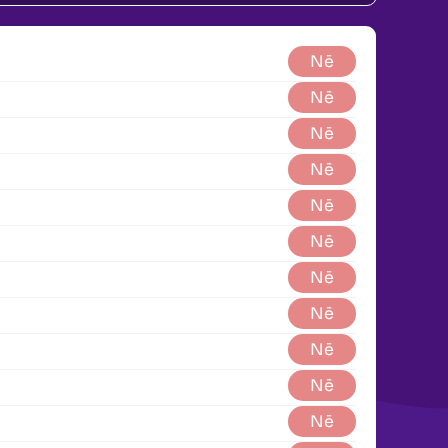
Nē
Nē
Nē
Nē
Nē
Nē
Nē
Nē
Nē
Nē
Nē