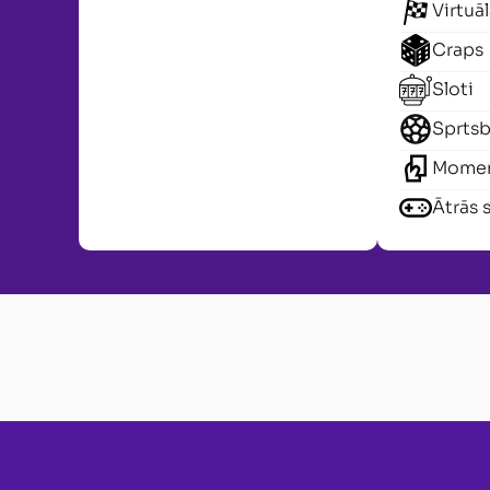
Virtuā
Craps
Sloti
Sprts
Momen
Ātrās 